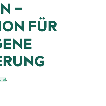
N –
ION FÜR
GENE
ERUNG
eruf
.