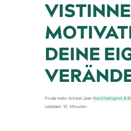
VISTINNE
MOTIVAT
DEINE EI
VERÄND
Finde mehr Artikel über
Nachhaltigkeit & B
Lesezeit:
10
Minuten