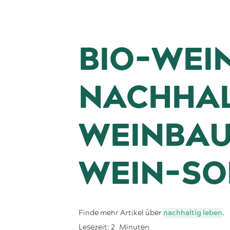
BIO-WEI
NACHHAL
WEINBAU
WEIN-SO
Finde mehr Artikel über
nachhaltig leben
.
Lesezeit:
2
Minuten