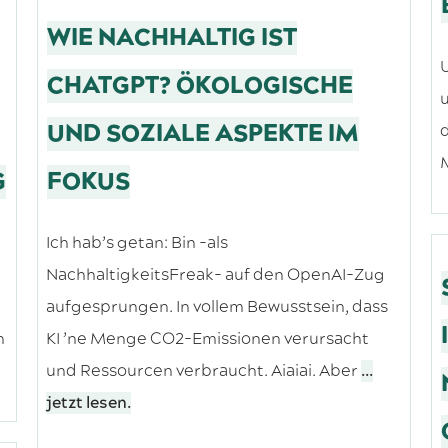
WIE NACHHALTIG IST
U
CHATGPT? ÖKOLOGISCHE
u
UND SOZIALE ASPEKTE IM
d
G
FOKUS
Ich hab’s getan: Bin -als
NachhaltigkeitsFreak- auf den OpenAI-Zug
aufgesprungen. In vollem Bewusstsein, dass
n
KI ’ne Menge CO2-Emissionen verursacht
und Ressourcen verbraucht. Aiaiai. Aber
...
jetzt lesen.