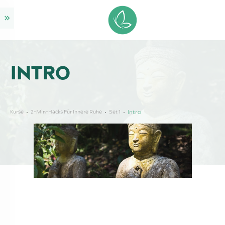
INTRO
Kurse
2-Min-Hacks Für Innere Ruhe
Set 1
Intro